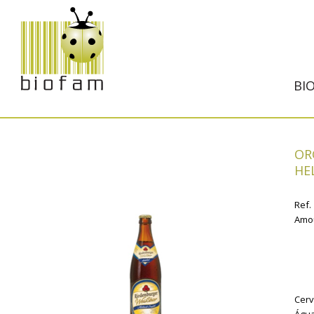
BI
OR
HEL
Ref.
Amo
Cerv