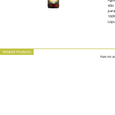
Água
dão 
para
100%
Lúpu
Related Products
Has no a