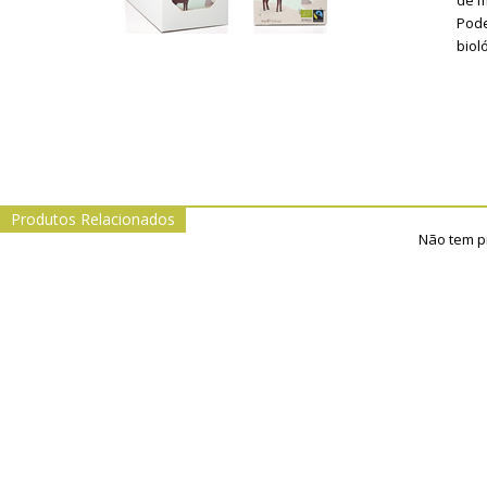
de m
Pode
biol
Produtos Relacionados
Não tem p