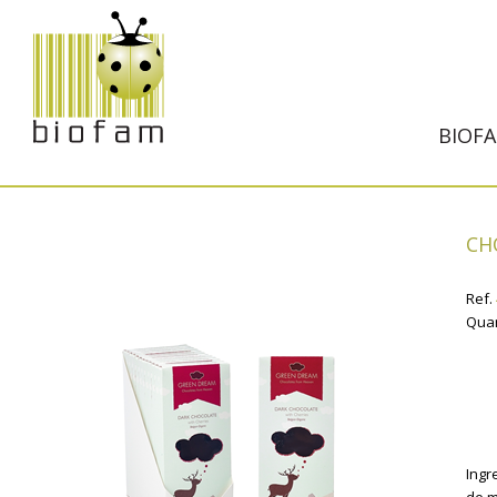
BIOF
CH
Ref.
Quan
Ingr