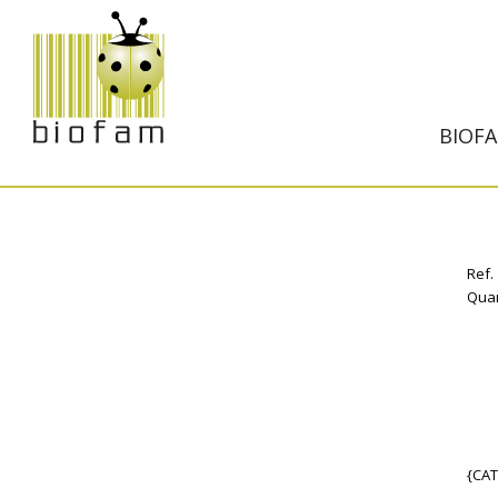
BIOF
Ref.
Quan
{CA